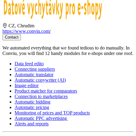
CZ, Chrudim
https://www.conviu.com/
Contact
We automated everything that we found tedious to do manually. In
Conviu, you will find 12 handy modules for e-shops under one roof.
Data feed edito
Connecting suppliers
Automatic translator
Automatic copywriter (AI
)
Image editor
Product matcher for comparators
Connection to marketplaces
Automatic bidding
Automatic pricing
Monitoring of prices and TOP products
Automatic PPC advertising
Alerts and reports