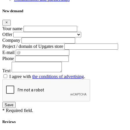
New demand
Your name
Offer
Company
Project / domain of Upgates store
E-mail
Phone
Text
I agree with
the conditions of advertising
.
* Required field.
Reviews