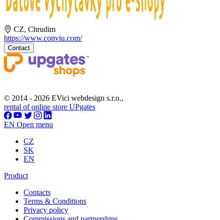
CZ, Chrudim
https://www.conviu.com/
Contact
© 2014 - 2026 EVici webdesign s.r.o.,
rental of online store UPgates
EN
Open menu
CZ
SK
EN
Product
Contacts
Terms & Conditions
Privacy policy
Commissions and partnerships