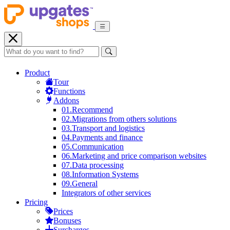
Product
Tour
Functions
Addons
01.
Recommend
02.
Migrations from others solutions
03.
Transport and logistics
04.
Payments and finance
05.
Communication
06.
Marketing and price comparison websites
07.
Data processing
08.
Information Systems
09.
General
Integrators of other services
Pricing
Prices
Bonuses
Surcharges