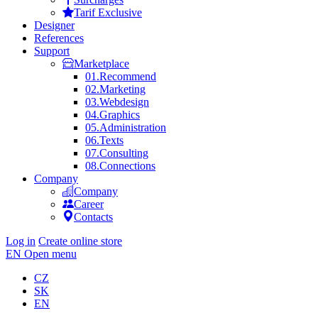
Tarif Exclusive
Designer
References
Support
Marketplace
01.
Recommend
02.
Marketing
03.
Webdesign
04.
Graphics
05.
Administration
06.
Texts
07.
Consulting
08.
Connections
Company
Company
Career
Contacts
Log in
Create online store
EN
Open menu
CZ
SK
EN